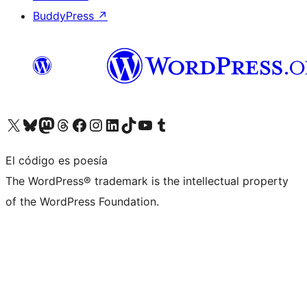
BuddyPress
↗
Visita nuestra cuenta de X (anteriormente Twitter)
Visita nuestra cuenta de Bluesky
Visita nuestra cuenta de Mastodon
Visita nuestra cuenta de Threads
Visita nuestra página de Facebook
Visita nuestra cuenta de Instagram
Visita nuestra cuenta de LinkedIn
Visita nuestra cuenta de TikTok
Visita nuestro canal de YouTube
Visita nuestra cuenta de Tumblr
El código es poesía
The WordPress® trademark is the intellectual property
of the WordPress Foundation.