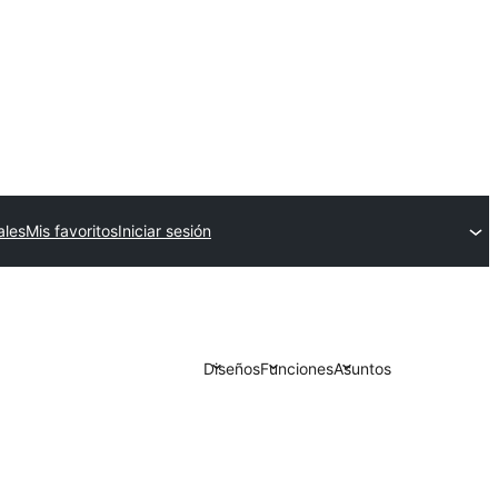
ales
Mis favoritos
Iniciar sesión
Diseños
Funciones
Asuntos