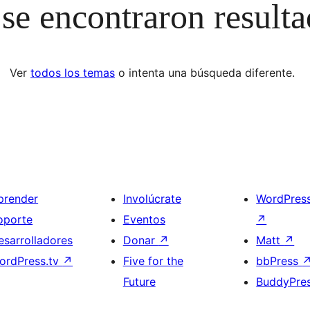
se encontraron result
Ver
todos los temas
o intenta una búsqueda diferente.
prender
Involúcrate
WordPres
oporte
Eventos
↗
esarrolladores
Donar
↗
Matt
↗
ordPress.tv
↗
Five for the
bbPress
Future
BuddyPre