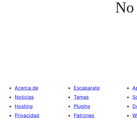
No 
Acerca de
Escaparate
A
Noticias
Temas
S
Hosting
Plugins
D
Privacidad
Patrones
W