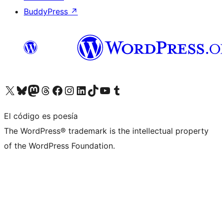
BuddyPress
↗
Visita nuestra cuenta de X (anteriormente Twitter)
Visita nuestra cuenta de Bluesky
Visita nuestra cuenta de Mastodon
Visita nuestra cuenta de Threads
Visita nuestra página de Facebook
Visita nuestra cuenta de Instagram
Visita nuestra cuenta de LinkedIn
Visita nuestra cuenta de TikTok
Visita nuestro canal de YouTube
Visita nuestra cuenta de Tumblr
El código es poesía
The WordPress® trademark is the intellectual property
of the WordPress Foundation.