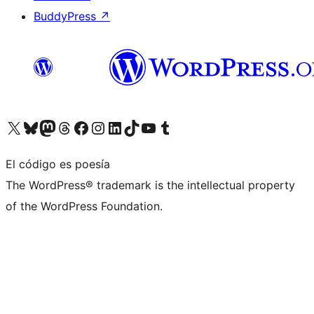
BuddyPress
↗
Visita nuestra cuenta de X (anteriormente Twitter)
Visita nuestra cuenta de Bluesky
Visita nuestra cuenta de Mastodon
Visita nuestra cuenta de Threads
Visita nuestra página de Facebook
Visita nuestra cuenta de Instagram
Visita nuestra cuenta de LinkedIn
Visita nuestra cuenta de TikTok
Visita nuestro canal de YouTube
Visita nuestra cuenta de Tumblr
El código es poesía
The WordPress® trademark is the intellectual property
of the WordPress Foundation.