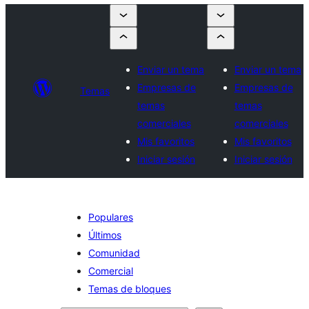
Enviar un tema
Enviar un tema
Empresas de
Empresas de
Temas
temas
temas
comerciales
comerciales
Mis favoritos
Mis favoritos
Iniciar sesión
Iniciar sesión
Populares
Últimos
Comunidad
Comercial
Temas de bloques