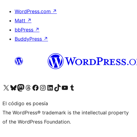
WordPress.com
↗
Matt
↗
bbPress
↗
BuddyPress
↗
Visita nuestra cuenta de X (anteriormente Twitter)
Visita nuestra cuenta de Bluesky
Visita nuestra cuenta de Mastodon
Visita nuestra cuenta de Threads
Visita nuestra página de Facebook
Visita nuestra cuenta de Instagram
Visita nuestra cuenta de LinkedIn
Visita nuestra cuenta de TikTok
Visita nuestro canal de YouTube
Visita nuestra cuenta de Tumblr
El código es poesía
The WordPress® trademark is the intellectual property
of the WordPress Foundation.