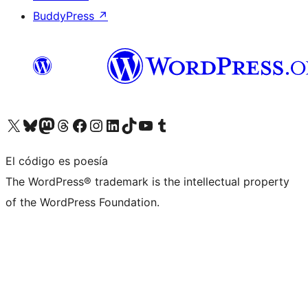
BuddyPress
↗
Visita nuestra cuenta de X (anteriormente Twitter)
Visita nuestra cuenta de Bluesky
Visita nuestra cuenta de Mastodon
Visita nuestra cuenta de Threads
Visita nuestra página de Facebook
Visita nuestra cuenta de Instagram
Visita nuestra cuenta de LinkedIn
Visita nuestra cuenta de TikTok
Visita nuestro canal de YouTube
Visita nuestra cuenta de Tumblr
El código es poesía
The WordPress® trademark is the intellectual property
of the WordPress Foundation.