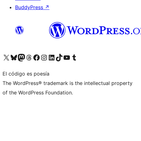
BuddyPress
↗
Visita nuestra cuenta de X (anteriormente Twitter)
Visita nuestra cuenta de Bluesky
Visita nuestra cuenta de Mastodon
Visita nuestra cuenta de Threads
Visita nuestra página de Facebook
Visita nuestra cuenta de Instagram
Visita nuestra cuenta de LinkedIn
Visita nuestra cuenta de TikTok
Visita nuestro canal de YouTube
Visita nuestra cuenta de Tumblr
El código es poesía
The WordPress® trademark is the intellectual property
of the WordPress Foundation.