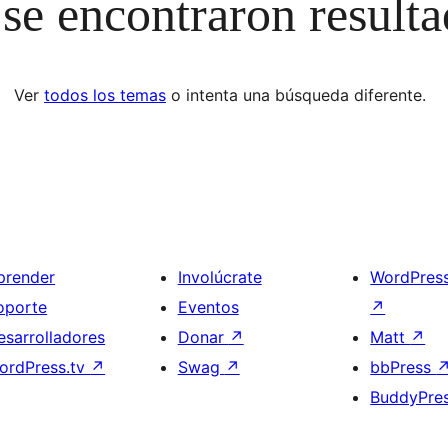
se encontraron result
Ver
todos los temas
o intenta una búsqueda diferente.
prender
Involúcrate
WordPres
oporte
Eventos
↗
esarrolladores
Donar
↗
Matt
↗
ordPress.tv
↗
Swag
↗
bbPress
BuddyPre