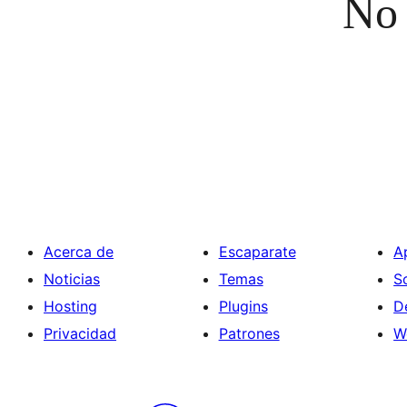
No 
Acerca de
Escaparate
A
Noticias
Temas
S
Hosting
Plugins
D
Privacidad
Patrones
W