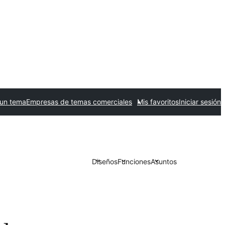
 un tema
Empresas de temas comerciales
Mis favoritos
Iniciar sesión
Diseños
Funciones
Asuntos