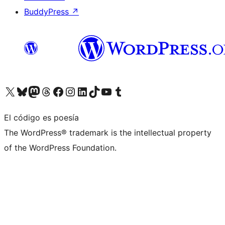
BuddyPress
↗
Visita nuestra cuenta de X (anteriormente Twitter)
Visita nuestra cuenta de Bluesky
Visita nuestra cuenta de Mastodon
Visita nuestra cuenta de Threads
Visita nuestra página de Facebook
Visita nuestra cuenta de Instagram
Visita nuestra cuenta de LinkedIn
Visita nuestra cuenta de TikTok
Visita nuestro canal de YouTube
Visita nuestra cuenta de Tumblr
El código es poesía
The WordPress® trademark is the intellectual property
of the WordPress Foundation.