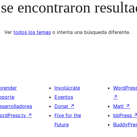
se encontraron result
Ver
todos los temas
o intenta una búsqueda diferente.
prender
Involúcrate
WordPres
oporte
Eventos
↗
esarrolladores
Donar
↗
Matt
↗
ordPress.tv
↗
Five for the
bbPress
Future
BuddyPre