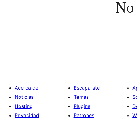
No 
Acerca de
Escaparate
A
Noticias
Temas
S
Hosting
Plugins
D
Privacidad
Patrones
W