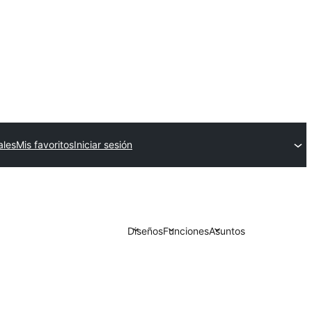
ales
Mis favoritos
Iniciar sesión
Diseños
Funciones
Asuntos