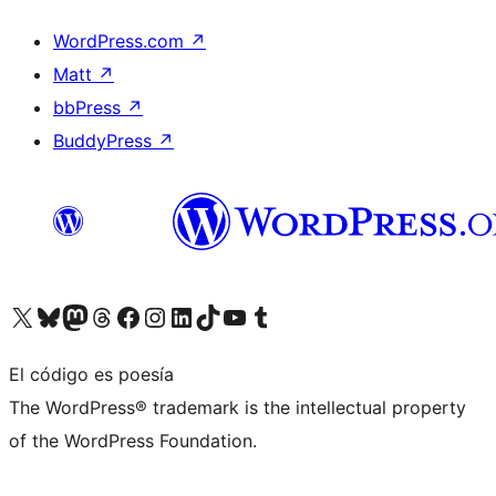
WordPress.com
↗
Matt
↗
bbPress
↗
BuddyPress
↗
Visita nuestra cuenta de X (anteriormente Twitter)
Visita nuestra cuenta de Bluesky
Visita nuestra cuenta de Mastodon
Visita nuestra cuenta de Threads
Visita nuestra página de Facebook
Visita nuestra cuenta de Instagram
Visita nuestra cuenta de LinkedIn
Visita nuestra cuenta de TikTok
Visita nuestro canal de YouTube
Visita nuestra cuenta de Tumblr
El código es poesía
The WordPress® trademark is the intellectual property
of the WordPress Foundation.