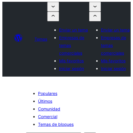
Enviar un tema
Enviar un tema
Empresas de
Empresas de
Temas
temas
temas
comerciales
comerciales
Mis favoritos
Mis favoritos
Iniciar sesión
Iniciar sesión
Populares
Últimos
Comunidad
Comercial
Temas de bloques