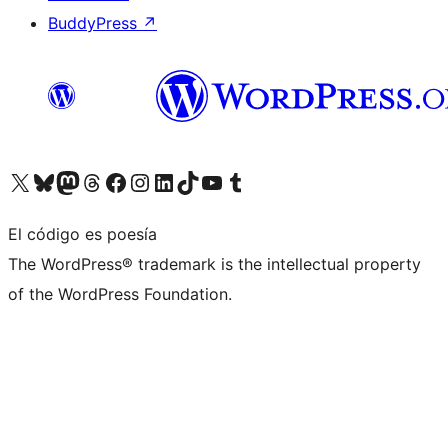
BuddyPress
↗
Visita nuestra cuenta de X (anteriormente Twitter)
Visita nuestra cuenta de Bluesky
Visita nuestra cuenta de Mastodon
Visita nuestra cuenta de Threads
Visita nuestra página de Facebook
Visita nuestra cuenta de Instagram
Visita nuestra cuenta de LinkedIn
Visita nuestra cuenta de TikTok
Visita nuestro canal de YouTube
Visita nuestra cuenta de Tumblr
El código es poesía
The WordPress® trademark is the intellectual property
of the WordPress Foundation.