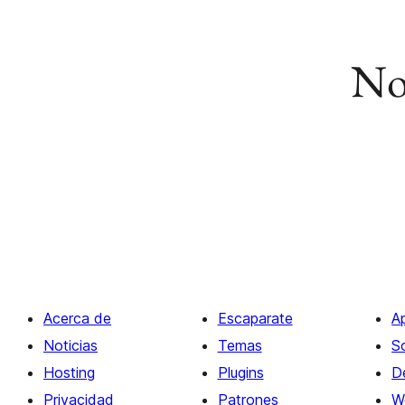
No 
Acerca de
Escaparate
A
Noticias
Temas
S
Hosting
Plugins
D
Privacidad
Patrones
W