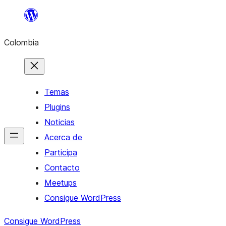
Saltar
al
Colombia
contenido
Temas
Plugins
Noticias
Acerca de
Participa
Contacto
Meetups
Consigue WordPress
Consigue WordPress