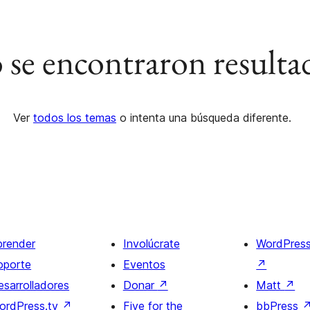
se encontraron resulta
Ver
todos los temas
o intenta una búsqueda diferente.
prender
Involúcrate
WordPres
oporte
Eventos
↗
esarrolladores
Donar
↗
Matt
↗
ordPress.tv
↗
Five for the
bbPress