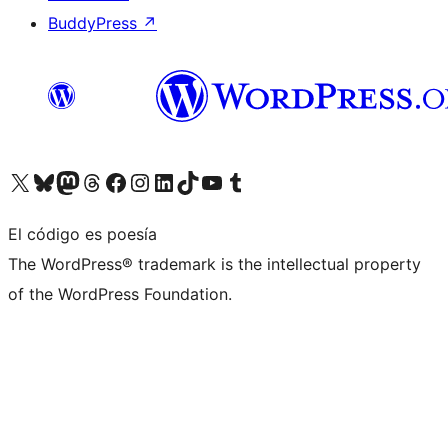
BuddyPress
↗
Visita nuestra cuenta de X (anteriormente Twitter)
Visita nuestra cuenta de Bluesky
Visita nuestra cuenta de Mastodon
Visita nuestra cuenta de Threads
Visita nuestra página de Facebook
Visita nuestra cuenta de Instagram
Visita nuestra cuenta de LinkedIn
Visita nuestra cuenta de TikTok
Visita nuestro canal de YouTube
Visita nuestra cuenta de Tumblr
El código es poesía
The WordPress® trademark is the intellectual property
of the WordPress Foundation.