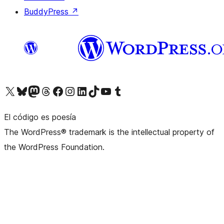
BuddyPress
↗
Visita nuestra cuenta de X (anteriormente Twitter)
Visita nuestra cuenta de Bluesky
Visita nuestra cuenta de Mastodon
Visita nuestra cuenta de Threads
Visita nuestra página de Facebook
Visita nuestra cuenta de Instagram
Visita nuestra cuenta de LinkedIn
Visita nuestra cuenta de TikTok
Visita nuestro canal de YouTube
Visita nuestra cuenta de Tumblr
El código es poesía
The WordPress® trademark is the intellectual property of
the WordPress Foundation.