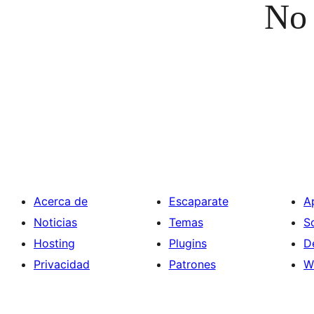
No 
Acerca de
Escaparate
A
Noticias
Temas
S
Hosting
Plugins
D
Privacidad
Patrones
W