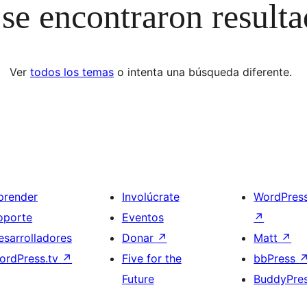
se encontraron result
Ver
todos los temas
o intenta una búsqueda diferente.
prender
Involúcrate
WordPres
oporte
Eventos
↗
esarrolladores
Donar
↗
Matt
↗
ordPress.tv
↗
Five for the
bbPress
Future
BuddyPre