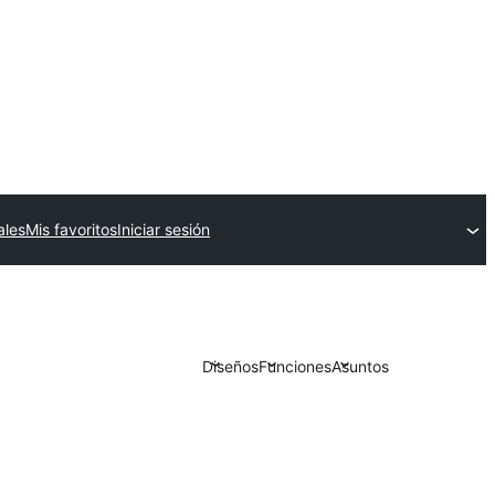
ales
Mis favoritos
Iniciar sesión
Diseños
Funciones
Asuntos