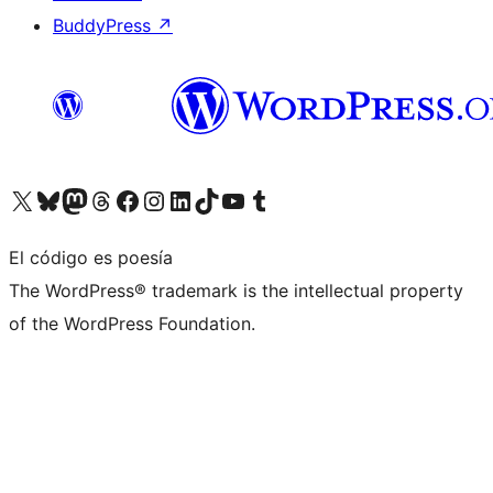
BuddyPress
↗
Visita nuestra cuenta de X (anteriormente Twitter)
Visita nuestra cuenta de Bluesky
Visita nuestra cuenta de Mastodon
Visita nuestra cuenta de Threads
Visita nuestra página de Facebook
Visita nuestra cuenta de Instagram
Visita nuestra cuenta de LinkedIn
Visita nuestra cuenta de TikTok
Visita nuestro canal de YouTube
Visita nuestra cuenta de Tumblr
El código es poesía
The WordPress® trademark is the intellectual property
of the WordPress Foundation.