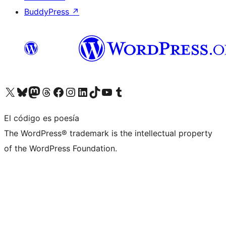
BuddyPress
↗
Visita nuestra cuenta de X (anteriormente Twitter)
Visita nuestra cuenta de Bluesky
Visita nuestra cuenta de Mastodon
Visita nuestra cuenta de Threads
Visita nuestra página de Facebook
Visita nuestra cuenta de Instagram
Visita nuestra cuenta de LinkedIn
Visita nuestra cuenta de TikTok
Visita nuestro canal de YouTube
Visita nuestra cuenta de Tumblr
El código es poesía
The WordPress® trademark is the intellectual property
of the WordPress Foundation.