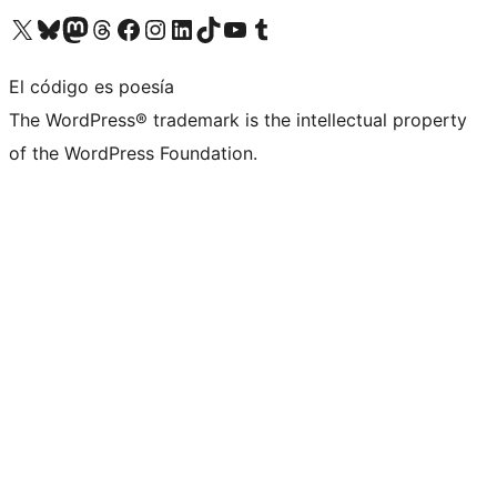
Visita nuestra cuenta de X (anteriormente Twitter)
Visita nuestra cuenta de Bluesky
Visita nuestra cuenta de Mastodon
Visita nuestra cuenta de Threads
Visita nuestra página de Facebook
Visita nuestra cuenta de Instagram
Visita nuestra cuenta de LinkedIn
Visita nuestra cuenta de TikTok
Visita nuestro canal de YouTube
Visita nuestra cuenta de Tumblr
El código es poesía
The WordPress® trademark is the intellectual property
of the WordPress Foundation.