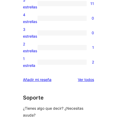
5
11
11
estrellas
valoraciones
4
0
de
0
estrellas
5
valoraciones
3
0
estrellas
de
0
estrellas
4
valoraciones
2
1
estrellas
de
1
estrellas
3
valoración
1
2
estrellas
de
2
estrella
2
valoraciones
estrellas
de
los
Añadir mi reseña
Ver todos
1
comentarios
estrellas
Soporte
¿Tienes algo que decir? ¿Necesitas
ayuda?