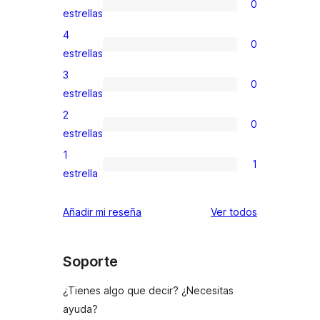
0
0
estrellas
valoraciones
4
0
de
0
estrellas
5
valoraciones
3
0
estrellas
de
0
estrellas
4
valoraciones
2
0
estrellas
de
0
estrellas
3
valoraciones
1
1
estrellas
de
1
estrella
2
valoración
estrellas
de
los
Añadir mi reseña
Ver todos
1
comentarios
estrellas
Soporte
¿Tienes algo que decir? ¿Necesitas
ayuda?