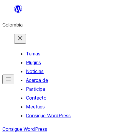
Saltar
al
Colombia
contenido
Temas
Plugins
Noticias
Acerca de
Participa
Contacto
Meetups
Consigue WordPress
Consigue WordPress