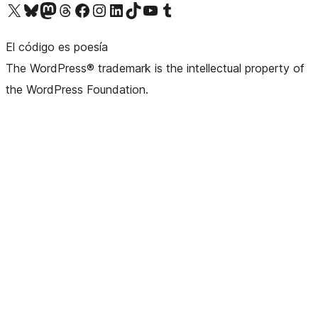
Visita nuestra cuenta de X (anteriormente Twitter)
Visita nuestra cuenta de Bluesky
Visita nuestra cuenta de Mastodon
Visita nuestra cuenta de Threads
Visita nuestra página de Facebook
Visita nuestra cuenta de Instagram
Visita nuestra cuenta de LinkedIn
Visita nuestra cuenta de TikTok
Visita nuestro canal de YouTube
Visita nuestra cuenta de Tumblr
El código es poesía
The WordPress® trademark is the intellectual property of
the WordPress Foundation.