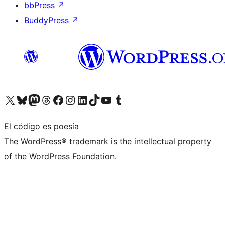
bbPress
↗
BuddyPress
↗
Visita nuestra cuenta de X (anteriormente Twitter)
Visita nuestra cuenta de Bluesky
Visita nuestra cuenta de Mastodon
Visita nuestra cuenta de Threads
Visita nuestra página de Facebook
Visita nuestra cuenta de Instagram
Visita nuestra cuenta de LinkedIn
Visita nuestra cuenta de TikTok
Visita nuestro canal de YouTube
Visita nuestra cuenta de Tumblr
El código es poesía
The WordPress® trademark is the intellectual property
of the WordPress Foundation.