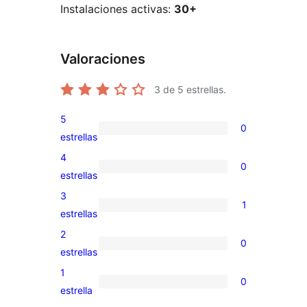
Instalaciones activas:
30+
Valoraciones
3
de 5 estrellas.
5
0
0
estrellas
valoraciones
4
0
de
0
estrellas
5
valoraciones
3
1
estrellas
de
1
estrellas
4
valoración
2
0
estrellas
de
0
estrellas
3
valoraciones
1
0
estrellas
de
0
estrella
2
valoraciones