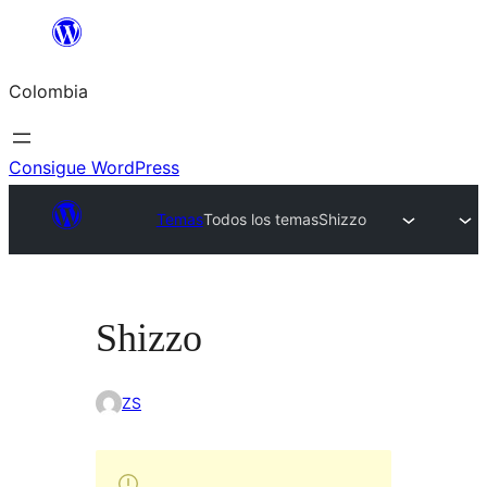
Saltar
al
Colombia
contenido
Consigue WordPress
Temas
Todos los temas
Shizzo
Shizzo
ZS