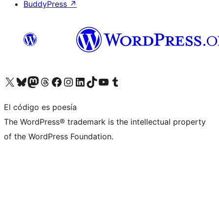
BuddyPress
↗
Visita nuestra cuenta de X (anteriormente Twitter)
Visita nuestra cuenta de Bluesky
Visita nuestra cuenta de Mastodon
Visita nuestra cuenta de Threads
Visita nuestra página de Facebook
Visita nuestra cuenta de Instagram
Visita nuestra cuenta de LinkedIn
Visita nuestra cuenta de TikTok
Visita nuestro canal de YouTube
Visita nuestra cuenta de Tumblr
El código es poesía
The WordPress® trademark is the intellectual property
of the WordPress Foundation.