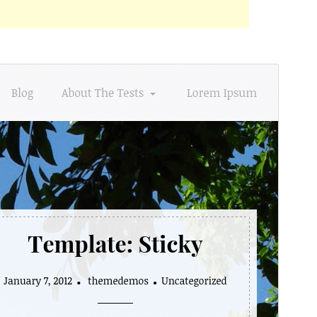
Vista previa
Descargar
Versión
1.2
Última actualización
4 de marzo de 2017
Instalaciones activas
30+
Versión de WordPress
4.5
Página de inicio del tema