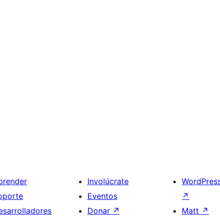
prender
Involúcrate
WordPres
oporte
Eventos
↗
esarrolladores
Donar
↗
Matt
↗