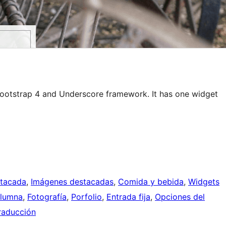
ootstrap 4 and Underscore framework. It has one widget
stacada
, 
Imágenes destacadas
, 
Comida y bebida
, 
Widgets
lumna
, 
Fotografía
, 
Porfolio
, 
Entrada fija
, 
Opciones del
raducción