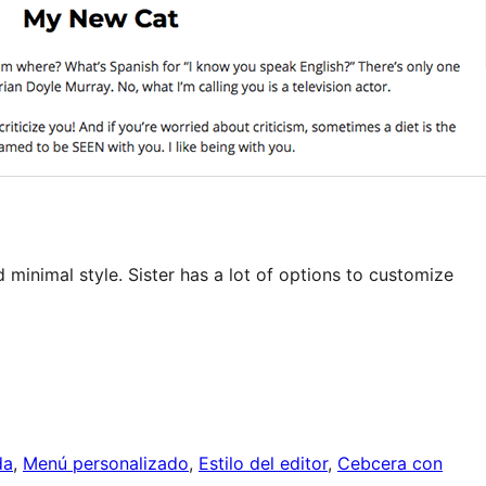
minimal style. Sister has a lot of options to customize
da
, 
Menú personalizado
, 
Estilo del editor
, 
Cebcera con