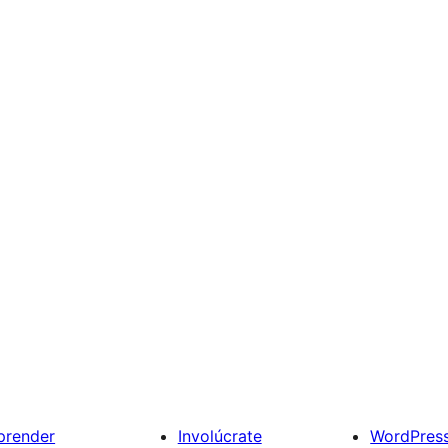
prender
Involúcrate
WordPres