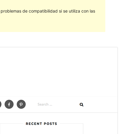
roblemas de compatibilidad si se utiliza con las
Vista previa
Descargar
Versión
1.0.7
Última actualización
2 de julio de 2018
Instalaciones activas
80+
Versión de WordPress
4.7
Página de inicio del tema