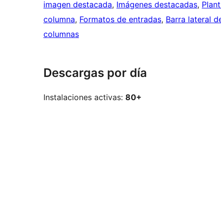
imagen destacada
, 
Imágenes destacadas
, 
Plan
columna
, 
Formatos de entradas
, 
Barra lateral 
columnas
Descargas por día
Instalaciones activas:
80+