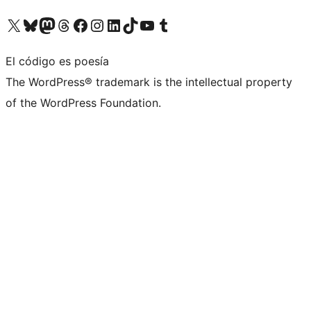
Visita nuestra cuenta de X (anteriormente Twitter)
Visita nuestra cuenta de Bluesky
Visita nuestra cuenta de Mastodon
Visita nuestra cuenta de Threads
Visita nuestra página de Facebook
Visita nuestra cuenta de Instagram
Visita nuestra cuenta de LinkedIn
Visita nuestra cuenta de TikTok
Visita nuestro canal de YouTube
Visita nuestra cuenta de Tumblr
El código es poesía
The WordPress® trademark is the intellectual property
of the WordPress Foundation.