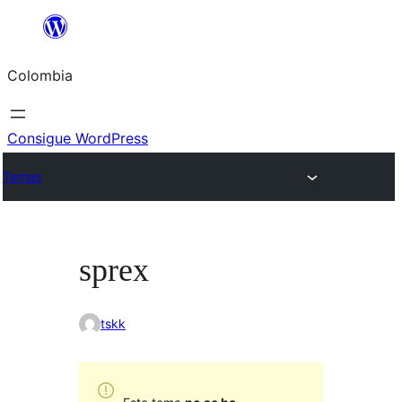
Saltar
al
Colombia
contenido
Consigue WordPress
Temas
sprex
tskk