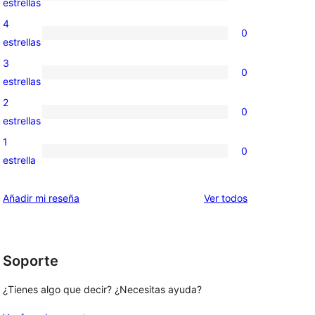
1
estrellas
valoración
4
0
de
0
estrellas
5
valoraciones
3
0
estrellas
de
0
estrellas
4
valoraciones
2
0
estrellas
de
0
estrellas
3
valoraciones
1
0
estrellas
de
0
estrella
2
valoraciones
estrellas
de
los
Añadir mi reseña
Ver todos
1
comentarios
estrellas
Soporte
¿Tienes algo que decir? ¿Necesitas ayuda?