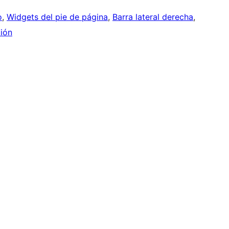
o
, 
Widgets del pie de página
, 
Barra lateral derecha
, 
ión