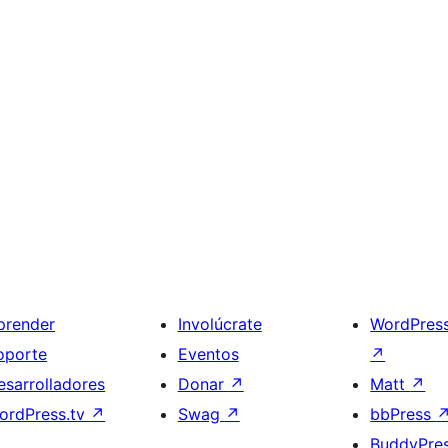
prender
Involúcrate
WordPres
oporte
Eventos
↗
esarrolladores
Donar
↗
Matt
↗
ordPress.tv
↗
Swag
↗
bbPress
BuddyPre