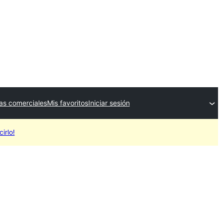
as comerciales
Mis favoritos
Iniciar sesión
irlo!