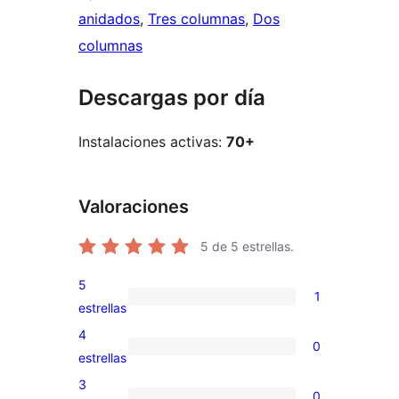
anidados
, 
Tres columnas
, 
Dos
columnas
Descargas por día
Instalaciones activas:
70+
Valoraciones
5
de 5 estrellas.
5
1
1
estrellas
valoración
4
0
de
0
estrellas
5
valoraciones
3
0
estrellas