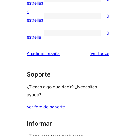
de
0
estrellas
4
valoraciones
2
0
estrellas
de
0
estrellas
3
valoraciones
1
0
estrellas
de
0
estrella
2
valoraciones
estrellas
de
los
Añadir mi reseña
Ver todos
1
comentarios
estrellas
Soporte
¿Tienes algo que decir? ¿Necesitas
ayuda?
Ver foro de soporte
Informar