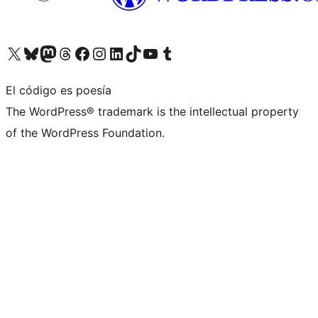
Visita nuestra cuenta de X (anteriormente Twitter)
Visita nuestra cuenta de Bluesky
Visita nuestra cuenta de Mastodon
Visita nuestra cuenta de Threads
Visita nuestra página de Facebook
Visita nuestra cuenta de Instagram
Visita nuestra cuenta de LinkedIn
Visita nuestra cuenta de TikTok
Visita nuestro canal de YouTube
Visita nuestra cuenta de Tumblr
El código es poesía
The WordPress® trademark is the intellectual property
of the WordPress Foundation.