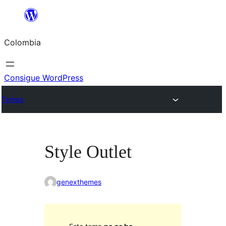
Saltar
al
Colombia
contenido
Consigue WordPress
Temas
Style Outlet
genexthemes