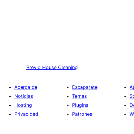
Previo
House Cleaning
Acerca de
Escaparate
A
Noticias
Temas
S
Hosting
Plugins
D
Privacidad
Patrones
W