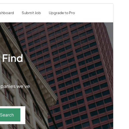
Vista previa
Descargar
Versión
1.0.15
Última actualización
24 de mayo de 2026
Instalaciones activas
60+
Versión de PHP
5.6
Página de inicio del tema