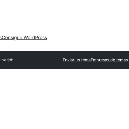
s
Consigue WordPress
uperjob
Enviar un tema
Empresas de temas 