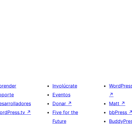
prender
Involúcrate
WordPres
oporte
Eventos
↗
esarrolladores
Donar
↗
Matt
↗
ordPress.tv
↗
Five for the
bbPress
Future
BuddyPre