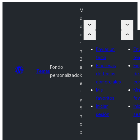
M
o
d
e
r
Enviar un
Env
n
tema
te
B
Empresas
Em
Fondo
a
Temas
de temas
de
personalizado
k
comerciales
co
e
Mis
Mi
r
favoritos
fav
y
Iniciar
Ini
S
sesión
se
h
o
p