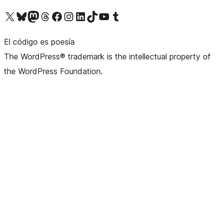
Visita nuestra cuenta de X (anteriormente Twitter)
Visita nuestra cuenta de Bluesky
Visita nuestra cuenta de Mastodon
Visita nuestra cuenta de Threads
Visita nuestra página de Facebook
Visita nuestra cuenta de Instagram
Visita nuestra cuenta de LinkedIn
Visita nuestra cuenta de TikTok
Visita nuestro canal de YouTube
Visita nuestra cuenta de Tumblr
El código es poesía
The WordPress® trademark is the intellectual property of
the WordPress Foundation.