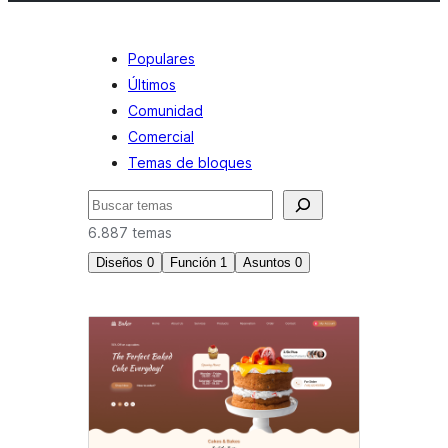
Populares
Últimos
Comunidad
Comercial
Temas de bloques
Buscar
6.887 temas
Diseños
0
Función
1
Asuntos
0
Fondo
personalizado