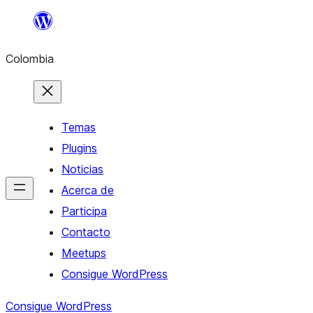
Saltar
al
Colombia
contenido
Temas
Plugins
Noticias
Acerca de
Participa
Contacto
Meetups
Consigue WordPress
Consigue WordPress