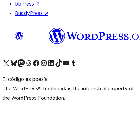
bbPress
↗
BuddyPress
↗
Visita nuestra cuenta de X (anteriormente Twitter)
Visita nuestra cuenta de Bluesky
Visita nuestra cuenta de Mastodon
Visita nuestra cuenta de Threads
Visita nuestra página de Facebook
Visita nuestra cuenta de Instagram
Visita nuestra cuenta de LinkedIn
Visita nuestra cuenta de TikTok
Visita nuestro canal de YouTube
Visita nuestra cuenta de Tumblr
El código es poesía
The WordPress® trademark is the intellectual property of
the WordPress Foundation.