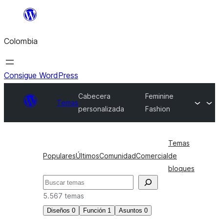
Saltar
al
Colombia
contenido
Consigue WordPress
Cabecera
Feminine
Temas
personalizada
Fashion
Temas
Populares
Últimos
Comunidad
Comercial
de
bloques
Buscar
5.567 temas
Diseños
0
Función
1
Asuntos
0