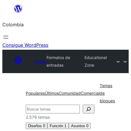
Saltar
al
Colombia
contenido
Consigue WordPress
Formatos de
Educational
Temas
entradas
Zone
Temas
Populares
Últimos
Comunidad
Comercial
de
bloques
Buscar
2.579 temas
Diseños
0
Función
1
Asuntos
0