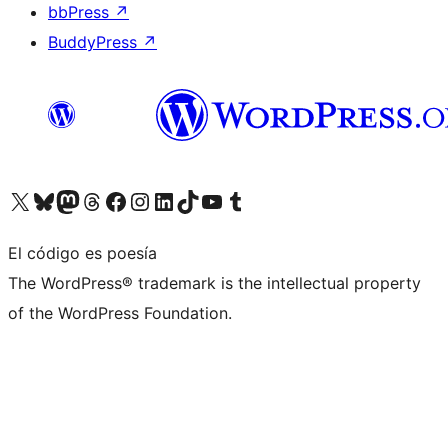
bbPress
↗
BuddyPress
↗
Visita nuestra cuenta de X (anteriormente Twitter)
Visita nuestra cuenta de Bluesky
Visita nuestra cuenta de Mastodon
Visita nuestra cuenta de Threads
Visita nuestra página de Facebook
Visita nuestra cuenta de Instagram
Visita nuestra cuenta de LinkedIn
Visita nuestra cuenta de TikTok
Visita nuestro canal de YouTube
Visita nuestra cuenta de Tumblr
El código es poesía
The WordPress® trademark is the intellectual property
of the WordPress Foundation.