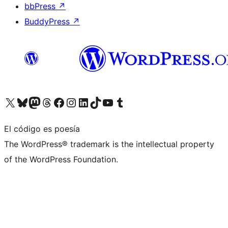
bbPress
↗
BuddyPress
↗
Visita nuestra cuenta de X (anteriormente Twitter)
Visita nuestra cuenta de Bluesky
Visita nuestra cuenta de Mastodon
Visita nuestra cuenta de Threads
Visita nuestra página de Facebook
Visita nuestra cuenta de Instagram
Visita nuestra cuenta de LinkedIn
Visita nuestra cuenta de TikTok
Visita nuestro canal de YouTube
Visita nuestra cuenta de Tumblr
El código es poesía
The WordPress® trademark is the intellectual property
of the WordPress Foundation.