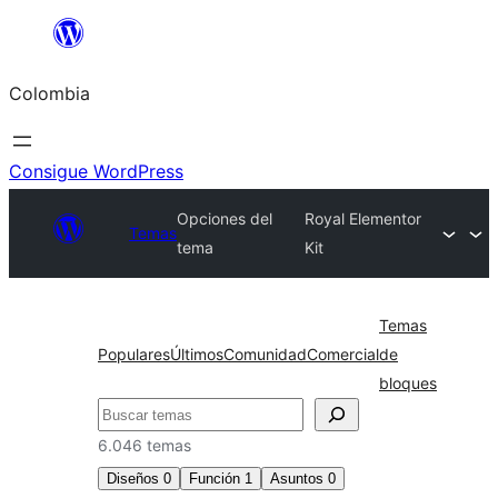
Saltar
al
Colombia
contenido
Consigue WordPress
Opciones del
Royal Elementor
Temas
tema
Kit
Temas
Populares
Últimos
Comunidad
Comercial
de
bloques
Buscar
6.046 temas
Diseños
0
Función
1
Asuntos
0