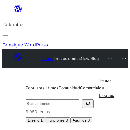
Saltar
al
Colombia
contenido
Consigue WordPress
Temas
Tres columnas
New Blog
Temas
Populares
Últimos
Comunidad
Comercial
de
bloques
Buscar
3.060 temas
Diseño
1
Funciones
0
Asuntos
0