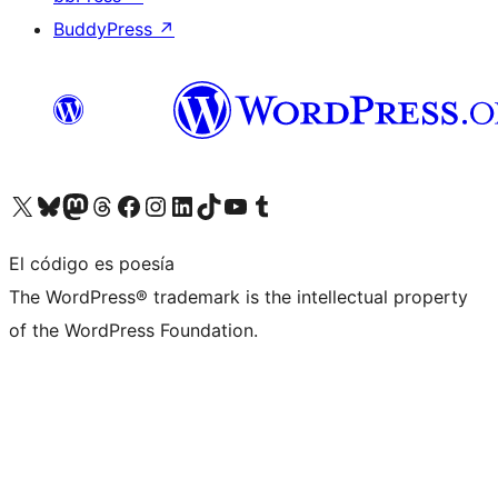
BuddyPress
↗
Visita nuestra cuenta de X (anteriormente Twitter)
Visita nuestra cuenta de Bluesky
Visita nuestra cuenta de Mastodon
Visita nuestra cuenta de Threads
Visita nuestra página de Facebook
Visita nuestra cuenta de Instagram
Visita nuestra cuenta de LinkedIn
Visita nuestra cuenta de TikTok
Visita nuestro canal de YouTube
Visita nuestra cuenta de Tumblr
El código es poesía
The WordPress® trademark is the intellectual property
of the WordPress Foundation.