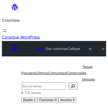
Saltar
al
Colombia
contenido
Consigue WordPress
Temas
Dos columnas
Calliope
Temas
Populares
Últimos
Comunidad
Comercial
de
bloques
Buscar
6.719 temas
Diseño
1
Funciones
0
Asuntos
0