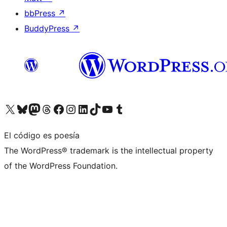
bbPress
↗
BuddyPress
↗
Visita nuestra cuenta de X (anteriormente Twitter)
Visita nuestra cuenta de Bluesky
Visita nuestra cuenta de Mastodon
Visita nuestra cuenta de Threads
Visita nuestra página de Facebook
Visita nuestra cuenta de Instagram
Visita nuestra cuenta de LinkedIn
Visita nuestra cuenta de TikTok
Visita nuestro canal de YouTube
Visita nuestra cuenta de Tumblr
El código es poesía
The WordPress® trademark is the intellectual property
of the WordPress Foundation.