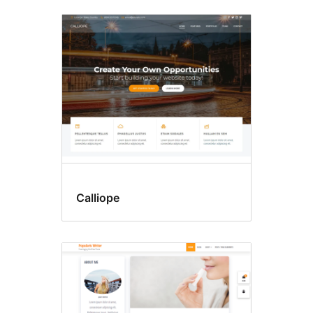
Dos
columnas
Calliope