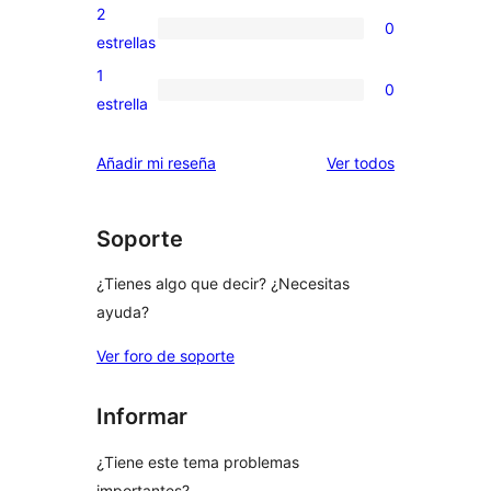
4
valoraciones
2
0
estrellas
de
0
estrellas
3
valoraciones
1
0
estrellas
de
0
estrella
2
valoraciones
estrellas
de
los
Añadir mi reseña
Ver todos
1
comentarios
estrellas
Soporte
¿Tienes algo que decir? ¿Necesitas
ayuda?
Ver foro de soporte
Informar
¿Tiene este tema problemas
importantes?