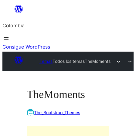
Saltar
al
Colombia
contenido
Consigue WordPress
Temas
Todos los temas
TheMoments
TheMoments
The_Bootstrap_Themes