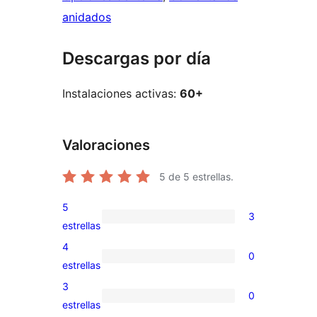
anidados
Descargas por día
Instalaciones activas:
60+
Valoraciones
5
de 5 estrellas.
5
3
3
estrellas
valoraciones
4
0
de
0
estrellas
5
valoraciones
3
0
estrellas
de
0
estrellas