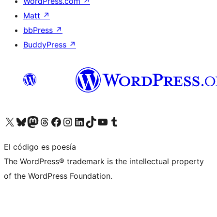
WordPress.com
↗
Matt
↗
bbPress
↗
BuddyPress
↗
Visita nuestra cuenta de X (anteriormente Twitter)
Visita nuestra cuenta de Bluesky
Visita nuestra cuenta de Mastodon
Visita nuestra cuenta de Threads
Visita nuestra página de Facebook
Visita nuestra cuenta de Instagram
Visita nuestra cuenta de LinkedIn
Visita nuestra cuenta de TikTok
Visita nuestro canal de YouTube
Visita nuestra cuenta de Tumblr
El código es poesía
The WordPress® trademark is the intellectual property
of the WordPress Foundation.