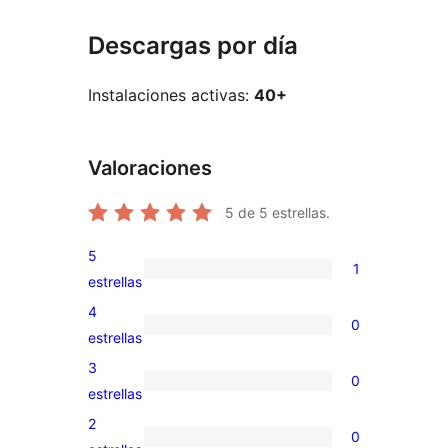
Descargas por día
Instalaciones activas:
40+
Valoraciones
5
de 5 estrellas.
5
1
1
estrellas
valoración
4
0
de
0
estrellas
5
valoraciones
3
0
estrellas
de
0
estrellas
4
valoraciones
2
0
estrellas
de
0