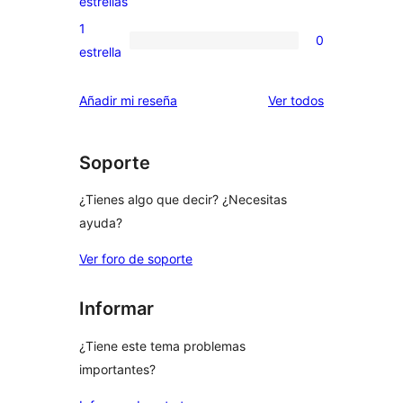
estrellas
3
valoraciones
1
0
estrellas
de
0
estrella
2
valoraciones
estrellas
de
los
Añadir mi reseña
Ver todos
1
comentarios
estrellas
Soporte
¿Tienes algo que decir? ¿Necesitas
ayuda?
Ver foro de soporte
Informar
¿Tiene este tema problemas
importantes?