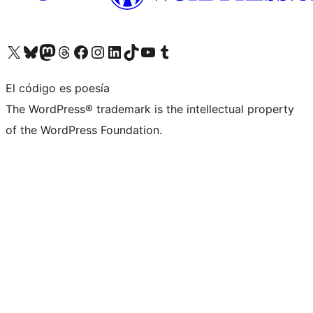
Visita nuestra cuenta de X (anteriormente Twitter)
Visita nuestra cuenta de Bluesky
Visita nuestra cuenta de Mastodon
Visita nuestra cuenta de Threads
Visita nuestra página de Facebook
Visita nuestra cuenta de Instagram
Visita nuestra cuenta de LinkedIn
Visita nuestra cuenta de TikTok
Visita nuestro canal de YouTube
Visita nuestra cuenta de Tumblr
El código es poesía
The WordPress® trademark is the intellectual property
of the WordPress Foundation.