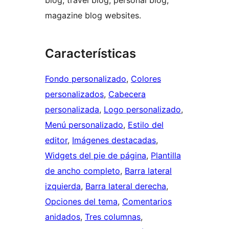
blog, travel blog, personal blog,
magazine blog websites.
Características
Fondo personalizado
, 
Colores
personalizados
, 
Cabecera
personalizada
, 
Logo personalizado
, 
Menú personalizado
, 
Estilo del
editor
, 
Imágenes destacadas
, 
Widgets del pie de página
, 
Plantilla
de ancho completo
, 
Barra lateral
izquierda
, 
Barra lateral derecha
, 
Opciones del tema
, 
Comentarios
anidados
, 
Tres columnas
, 