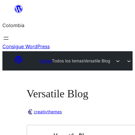
Saltar
al
Colombia
contenido
Consigue WordPress
Temas
Todos los temas
Versatile Blog
Versatile Blog
creativthemes