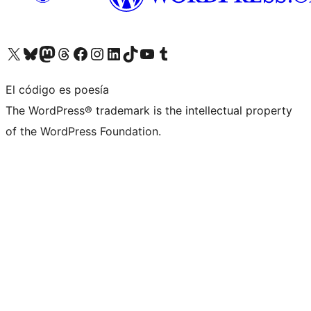
Visita nuestra cuenta de X (anteriormente Twitter)
Visita nuestra cuenta de Bluesky
Visita nuestra cuenta de Mastodon
Visita nuestra cuenta de Threads
Visita nuestra página de Facebook
Visita nuestra cuenta de Instagram
Visita nuestra cuenta de LinkedIn
Visita nuestra cuenta de TikTok
Visita nuestro canal de YouTube
Visita nuestra cuenta de Tumblr
El código es poesía
The WordPress® trademark is the intellectual property
of the WordPress Foundation.