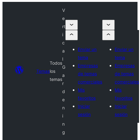
V
e
rt
i
c
Enviar un
Enviar un
a
tema
tema
l
Todos
Empresas
Empresas
G
Temas
los
de temas
de temas
a
temas
comerciales
comerciales
r
Mis
Mis
d
favoritos
favoritos
e
Iniciar
Iniciar
n
sesión
sesión
i
n
g