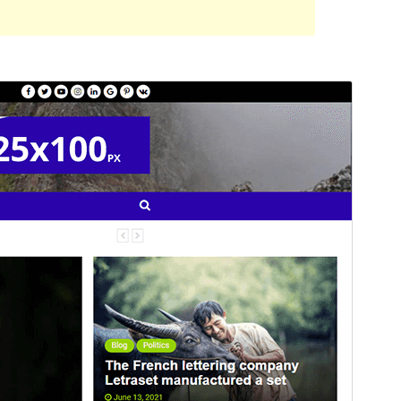
Vista previa
Descargar
Este es un tema hijo de
WalkerMag
.
Versión
1.0.0
Última actualización
29 de junio de 2021
Instalaciones activas
40+
Página de inicio del tema