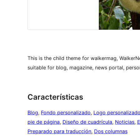
This is the child theme for walkermag, Walker
suitable for blog, magazine, news portal, perso
Características
Blog
, 
Fondo personalizado
, 
Logo personalizad
pie de página
, 
Diseño de cuadrícula
, 
Noticias
, 
E
Preparado para traducción
, 
Dos columnas