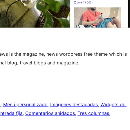
News is the magazine, news wordpress free theme which is
nal blog, travel blogs and magazine.
o
, 
Menú personalizado
, 
Imágenes destacadas
, 
Widgets del
ntrada fija
, 
Comentarios anidados
, 
Tres columnas
, 