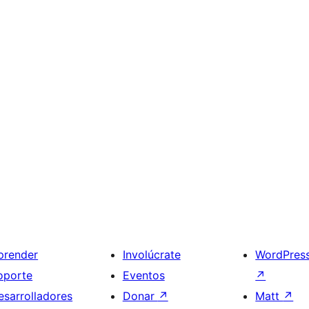
prender
Involúcrate
WordPres
oporte
Eventos
↗
esarrolladores
Donar
↗
Matt
↗