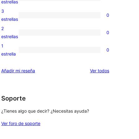
0
estrellas
5
valoraciones
3
0
estrellas
de
0
estrellas
4
valoraciones
2
0
estrellas
de
0
estrellas
3
valoraciones
1
0
estrellas
de
0
estrella
2
valoraciones
estrellas
de
los
Añadir mi reseña
Ver todos
1
comentarios
estrellas
Soporte
¿Tienes algo que decir? ¿Necesitas ayuda?
Ver foro de soporte