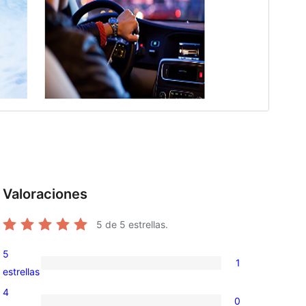
Valoraciones
5
de 5 estrellas.
5
1
1
estrellas
valoración
4
0
de