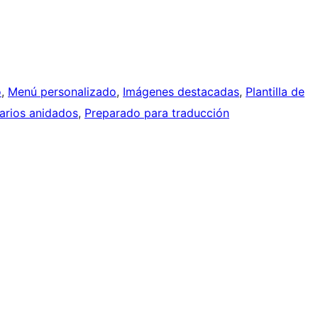
o
, 
Menú personalizado
, 
Imágenes destacadas
, 
Plantilla de
rios anidados
, 
Preparado para traducción