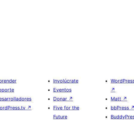
prender
Involúcrate
WordPres
oporte
Eventos
↗
esarrolladores
Donar
↗
Matt
↗
ordPress.tv
↗
Five for the
bbPress
Future
BuddyPre