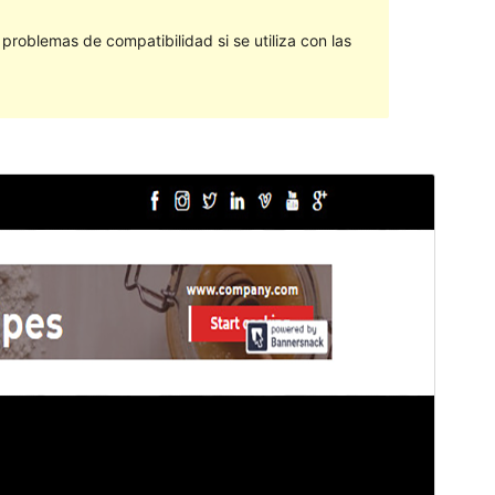
roblemas de compatibilidad si se utiliza con las
Vista previa
Descargar
Versión
4.1
Última actualización
17 de enero de 2020
Instalaciones activas
10+
Versión de WordPress
4.8.0
Versión de PHP
5.4