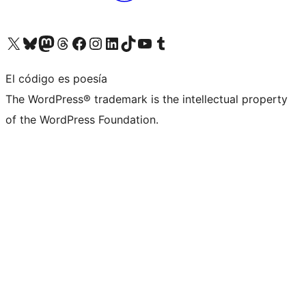
Visita nuestra cuenta de X (anteriormente Twitter)
Visita nuestra cuenta de Bluesky
Visita nuestra cuenta de Mastodon
Visita nuestra cuenta de Threads
Visita nuestra página de Facebook
Visita nuestra cuenta de Instagram
Visita nuestra cuenta de LinkedIn
Visita nuestra cuenta de TikTok
Visita nuestro canal de YouTube
Visita nuestra cuenta de Tumblr
El código es poesía
The WordPress® trademark is the intellectual property
of the WordPress Foundation.