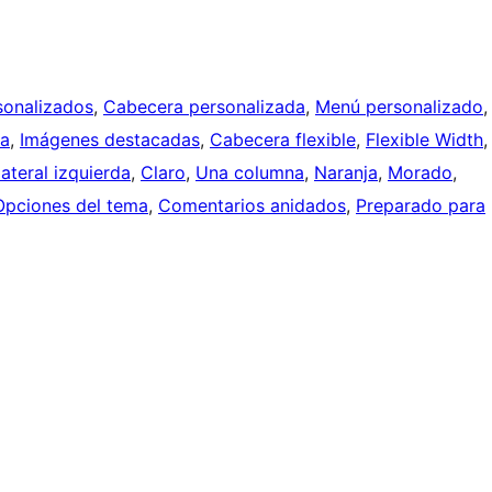
sonalizados
, 
Cabecera personalizada
, 
Menú personalizado
,
da
, 
Imágenes destacadas
, 
Cabecera flexible
, 
Flexible Width
,
lateral izquierda
, 
Claro
, 
Una columna
, 
Naranja
, 
Morado
, 
Opciones del tema
, 
Comentarios anidados
, 
Preparado para