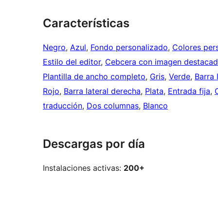
Características
Negro
, 
Azul
, 
Fondo personalizado
, 
Colores per
Estilo del editor
, 
Cebcera con imagen destaca
Plantilla de ancho completo
, 
Gris
, 
Verde
, 
Barra 
Rojo
, 
Barra lateral derecha
, 
Plata
, 
Entrada fija
, 
traducción
, 
Dos columnas
, 
Blanco
Descargas por día
Instalaciones activas:
200+