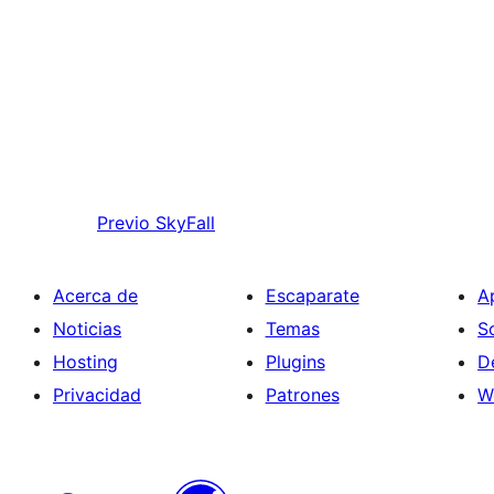
Previo
SkyFall
Acerca de
Escaparate
A
Noticias
Temas
S
Hosting
Plugins
D
Privacidad
Patrones
W