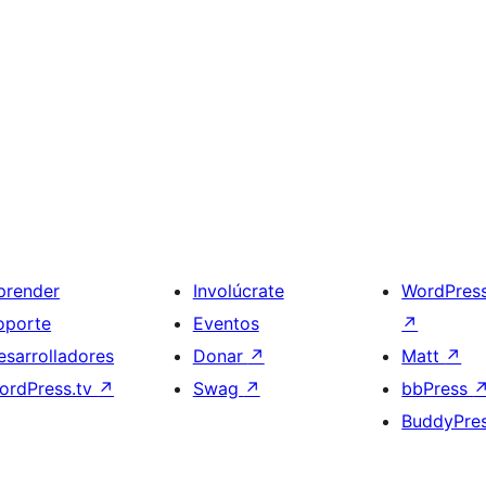
prender
Involúcrate
WordPres
oporte
Eventos
↗
esarrolladores
Donar
↗
Matt
↗
ordPress.tv
↗
Swag
↗
bbPress
BuddyPre