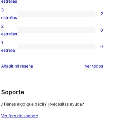
2
estrellas
5
valoraciones
3
2
estrellas
de
2
estrellas
4
valoraciones
2
 
0
estrellas
de
0
estrellas
 
3
valoraciones
1
0
estrellas
de
0
estrella
2
valoraciones
estrellas
de
los
Añadir mi reseña
Ver todos
1
comentarios
estrellas
Soporte
¿Tienes algo que decir? ¿Necesitas ayuda?
Ver foro de soporte