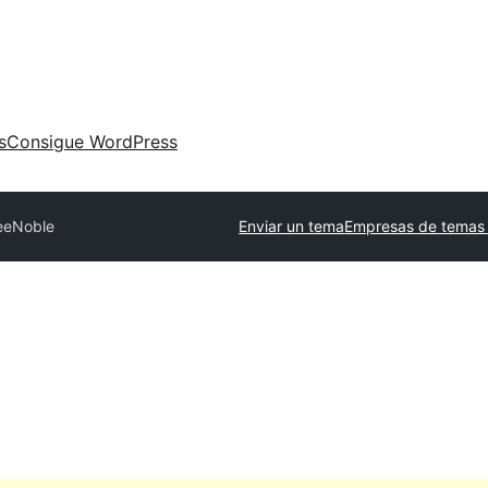
s
Consigue WordPress
eeNoble
Enviar un tema
Empresas de temas 