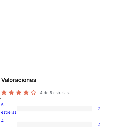
Valoraciones
4
de 5 estrellas.
,
5
2
2
estrellas
valoraciones
4
2
de