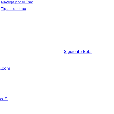
Navega por el Trac
Tiques del trac
Siguiente
Beta
s.com
↗
ss
↗