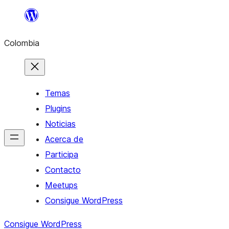
Saltar
al
Colombia
contenido
Temas
Plugins
Noticias
Acerca de
Participa
Contacto
Meetups
Consigue WordPress
Consigue WordPress