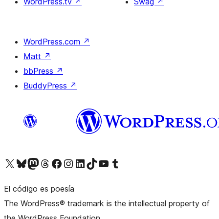
WordPress.tv
↗
Swag
↗
WordPress.com
↗
Matt
↗
bbPress
↗
BuddyPress
↗
Visita nuestra cuenta de X (anteriormente Twitter)
Visita nuestra cuenta de Bluesky
Visita nuestra cuenta de Mastodon
Visita nuestra cuenta de Threads
Visita nuestra página de Facebook
Visita nuestra cuenta de Instagram
Visita nuestra cuenta de LinkedIn
Visita nuestra cuenta de TikTok
Visita nuestro canal de YouTube
Visita nuestra cuenta de Tumblr
El código es poesía
The WordPress® trademark is the intellectual property of
the WordPress Foundation.