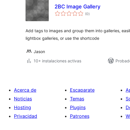
2BC Image Gallery
total
(0
)
de
valoraciones
Add tags to images and group them into galleries, easil
lightbox galleries, or use the shortcode
Jason
10+ instalaciones activas
Probad
Acerca de
Escaparate
A
Noticias
Temas
S
Hosting
Plugins
D
Privacidad
Patrones
W