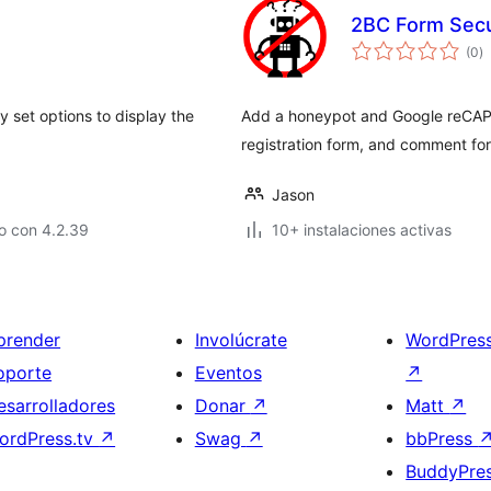
2BC Form Secu
to
(0
)
d
va
y set options to display the
Add a honeypot and Google reCAP
registration form, and comment fo
Jason
o con 4.2.39
10+ instalaciones activas
prender
Involúcrate
WordPres
oporte
Eventos
↗
esarrolladores
Donar
↗
Matt
↗
ordPress.tv
↗
Swag
↗
bbPress
BuddyPre