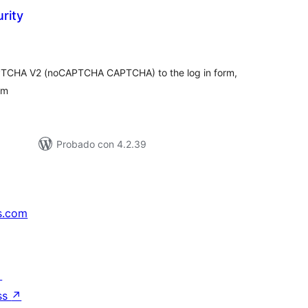
rity
tal
e
loraciones
TCHA V2 (noCAPTCHA CAPTCHA) to the log in form,
rm
Probado con 4.2.39
s.com
↗
ss
↗