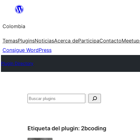
Saltar
al
Colombia
contenido
Temas
Plugins
Noticias
Acerca de
Participa
Contacto
Meetup
Consigue WordPress
Plugin Directory
Buscar
Etiqueta del plugin:
2bcoding