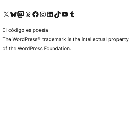
Visita nuestra cuenta de X (anteriormente Twitter)
Visita nuestra cuenta de Bluesky
Visita nuestra cuenta de Mastodon
Visita nuestra cuenta de Threads
Visita nuestra página de Facebook
Visita nuestra cuenta de Instagram
Visita nuestra cuenta de LinkedIn
Visita nuestra cuenta de TikTok
Visita nuestro canal de YouTube
Visita nuestra cuenta de Tumblr
El código es poesía
The WordPress® trademark is the intellectual property
of the WordPress Foundation.