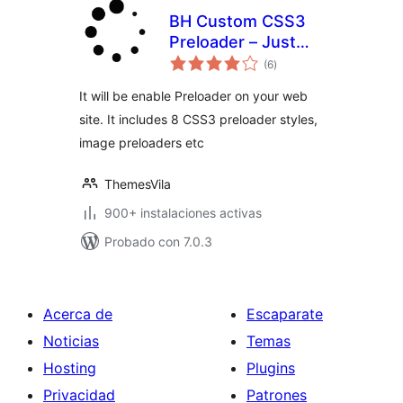
BH Custom CSS3
Preloader – Just
total
play and play
(6
)
de
valoraciones
It will be enable Preloader on your web
site. It includes 8 CSS3 preloader styles,
image preloaders etc
ThemesVila
900+ instalaciones activas
Probado con 7.0.3
Acerca de
Escaparate
Noticias
Temas
Hosting
Plugins
Privacidad
Patrones