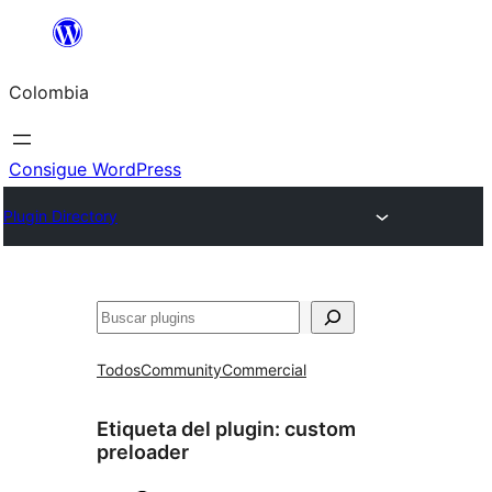
Saltar
al
Colombia
contenido
Consigue WordPress
Plugin Directory
Buscar
Todos
Community
Commercial
Etiqueta del plugin:
custom
preloader