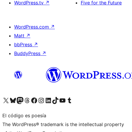
WordPress.tv
↗
Five for the Future
WordPress.com
↗
Matt
↗
bbPress
↗
BuddyPress
↗
Visita nuestra cuenta de X (anteriormente Twitter)
Visita nuestra cuenta de Bluesky
Visita nuestra cuenta de Mastodon
Visita nuestra cuenta de Threads
Visita nuestra página de Facebook
Visita nuestra cuenta de Instagram
Visita nuestra cuenta de LinkedIn
Visita nuestra cuenta de TikTok
Visita nuestro canal de YouTube
Visita nuestra cuenta de Tumblr
El código es poesía
The WordPress® trademark is the intellectual property