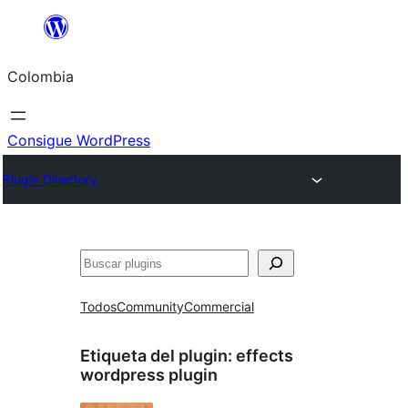
Saltar
al
Colombia
contenido
Consigue WordPress
Plugin Directory
Buscar
Todos
Community
Commercial
Etiqueta del plugin:
effects
wordpress plugin