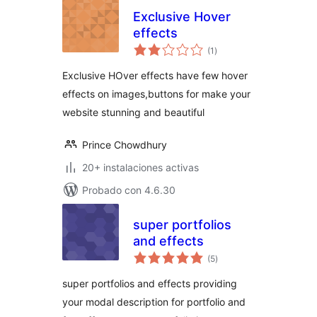
Exclusive Hover
effects
total
(1
)
de
valoraciones
Exclusive HOver effects have few hover
effects on images,buttons for make your
website stunning and beautiful
Prince Chowdhury
20+ instalaciones activas
Probado con 4.6.30
super portfolios
and effects
total
(5
)
de
valoraciones
super portfolios and effects providing
your modal description for portfolio and