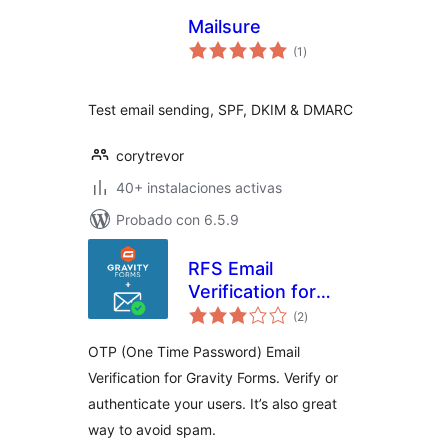
Mailsure
total
(1
)
de
valoraciones
Test email sending, SPF, DKIM & DMARC
corytrevor
40+ instalaciones activas
Probado con 6.5.9
RFS Email
Verification for
total
Gravity Forms
(2
)
de
valoraciones
OTP (One Time Password) Email
Verification for Gravity Forms. Verify or
authenticate your users. It’s also great
way to avoid spam.