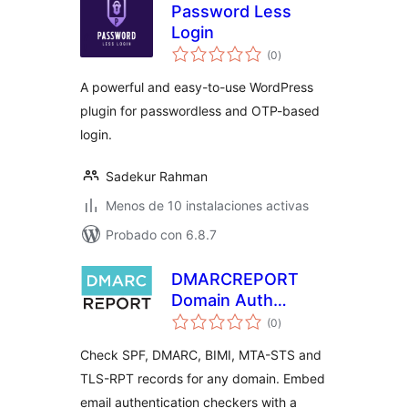
Password Less
Login
total
(0
)
de
valoraciones
A powerful and easy-to-use WordPress
plugin for passwordless and OTP-based
login.
Sadekur Rahman
Menos de 10 instalaciones activas
Probado con 6.8.7
DMARCREPORT
Domain Auth
total
Checker
(0
)
de
valoraciones
Check SPF, DMARC, BIMI, MTA-STS and
TLS-RPT records for any domain. Embed
email authentication checkers with a