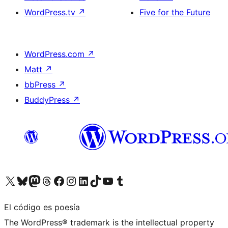
WordPress.tv
↗
Five for the Future
WordPress.com
↗
Matt
↗
bbPress
↗
BuddyPress
↗
Visita nuestra cuenta de X (anteriormente Twitter)
Visita nuestra cuenta de Bluesky
Visita nuestra cuenta de Mastodon
Visita nuestra cuenta de Threads
Visita nuestra página de Facebook
Visita nuestra cuenta de Instagram
Visita nuestra cuenta de LinkedIn
Visita nuestra cuenta de TikTok
Visita nuestro canal de YouTube
Visita nuestra cuenta de Tumblr
El código es poesía
The WordPress® trademark is the intellectual property