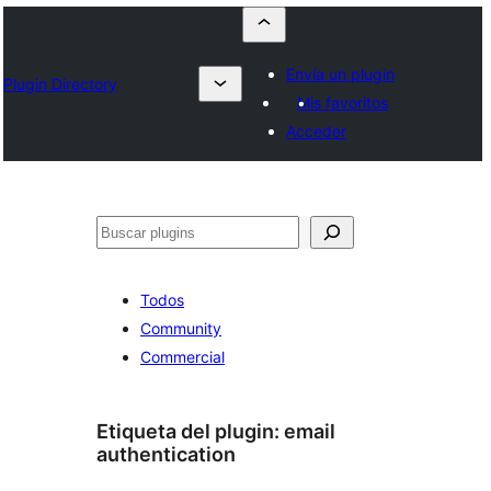
Envía un plugin
Plugin Directory
Mis favoritos
Acceder
Buscar
Todos
Community
Commercial
Etiqueta del plugin:
email
authentication