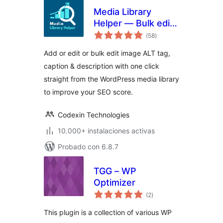
Media Library
Helper — Bulk edit
total
image ALT, caption
(58
)
de
valoraciones
& description
Add or edit or bulk edit image ALT tag,
caption & description with one click
straight from the WordPress media library
to improve your SEO score.
Codexin Technologies
10.000+ instalaciones activas
Probado con 6.8.7
TGG – WP
Optimizer
total
(2
)
de
valoraciones
This plugin is a collection of various WP