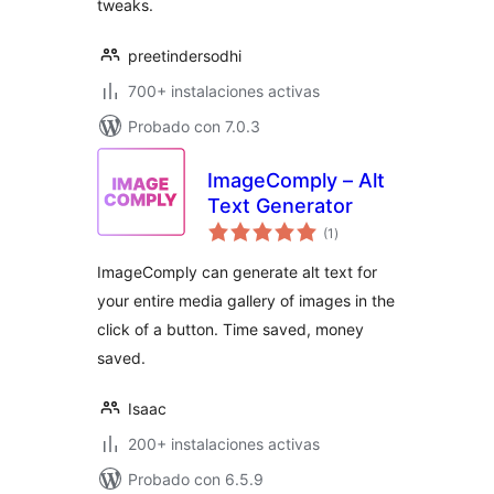
tweaks.
preetindersodhi
700+ instalaciones activas
Probado con 7.0.3
ImageComply – Alt
Text Generator
total
(1
)
de
valoraciones
ImageComply can generate alt text for
your entire media gallery of images in the
click of a button. Time saved, money
saved.
Isaac
200+ instalaciones activas
Probado con 6.5.9