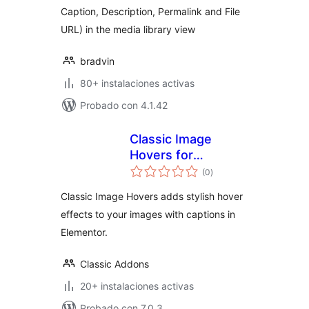
Caption, Description, Permalink and File
URL) in the media library view
bradvin
80+ instalaciones activas
Probado con 4.1.42
Classic Image
Hovers for
total
Elementor
(0
)
de
valoraciones
Classic Image Hovers adds stylish hover
effects to your images with captions in
Elementor.
Classic Addons
20+ instalaciones activas
Probado con 7.0.3