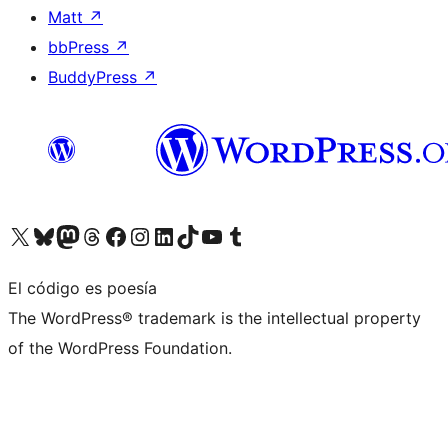
Matt
↗
bbPress
↗
BuddyPress
↗
Visita nuestra cuenta de X (anteriormente Twitter)
Visita nuestra cuenta de Bluesky
Visita nuestra cuenta de Mastodon
Visita nuestra cuenta de Threads
Visita nuestra página de Facebook
Visita nuestra cuenta de Instagram
Visita nuestra cuenta de LinkedIn
Visita nuestra cuenta de TikTok
Visita nuestro canal de YouTube
Visita nuestra cuenta de Tumblr
El código es poesía
The WordPress® trademark is the intellectual property
of the WordPress Foundation.