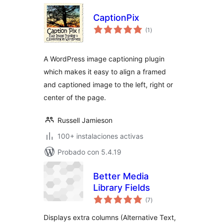
CaptionPix
total
(1
)
de
valoraciones
A WordPress image captioning plugin
which makes it easy to align a framed
and captioned image to the left, right or
center of the page.
Russell Jamieson
100+ instalaciones activas
Probado con 5.4.19
Better Media
Library Fields
total
(7
)
de
valoraciones
Displays extra columns (Alternative Text,