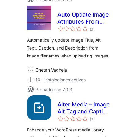
Auto Update Image
Attributes From
total
Filename
(0
)
de
valoraciones
Automatically update Image Title, Alt
Text, Caption, and Description from
image filenames when uploading images.
Chetan Vaghela
10+ instalaciones activas
Probado con 7.0.3
Alter Media – Image
Alt Tag and Caption
total
Detector
(0
)
de
valoraciones
Enhance your WordPress media library