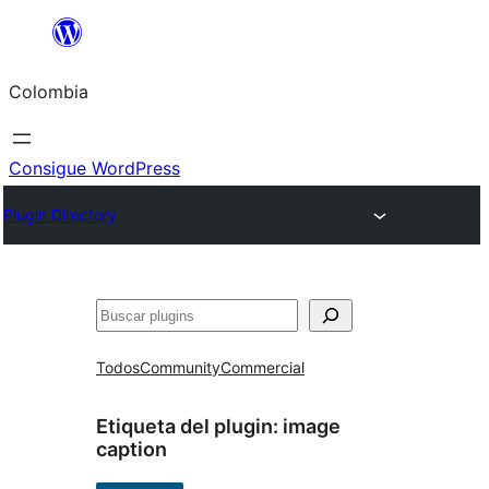
Saltar
al
Colombia
contenido
Consigue WordPress
Plugin Directory
Buscar
Todos
Community
Commercial
Etiqueta del plugin:
image
caption