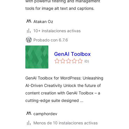
with powerful filtering and management
tools for image alt text and captions.
Atakan Oz
10+ instalaciones activas
Probado con 6.7.6
GenAI Toolbox
total
(0
)
de
valoraciones
GenAI Toolbox for WordPress: Unleashing
AI-Driven Creativity Unlock the future of
content creation with GenAI Toolbox – a
cutting-edge suite designed …
camphordev
Menos de 10 instalaciones activas