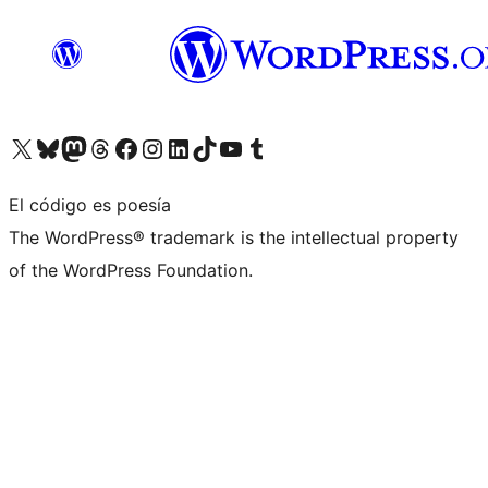
Visita nuestra cuenta de X (anteriormente Twitter)
Visita nuestra cuenta de Bluesky
Visita nuestra cuenta de Mastodon
Visita nuestra cuenta de Threads
Visita nuestra página de Facebook
Visita nuestra cuenta de Instagram
Visita nuestra cuenta de LinkedIn
Visita nuestra cuenta de TikTok
Visita nuestro canal de YouTube
Visita nuestra cuenta de Tumblr
El código es poesía
The WordPress® trademark is the intellectual property
of the WordPress Foundation.