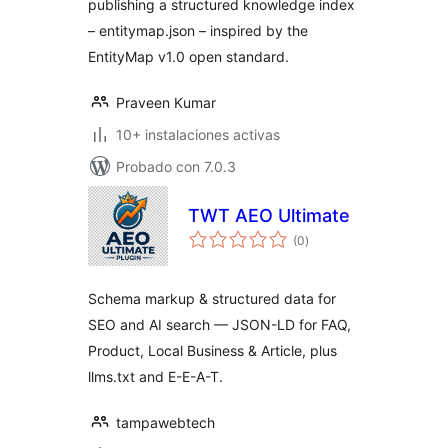
publishing a structured knowledge index
– entitymap.json – inspired by the
EntityMap v1.0 open standard.
Praveen Kumar
10+ instalaciones activas
Probado con 7.0.3
TWT AEO Ultimate
total
(0
)
de
valoraciones
Schema markup & structured data for
SEO and AI search — JSON-LD for FAQ,
Product, Local Business & Article, plus
llms.txt and E-E-A-T.
tampawebtech